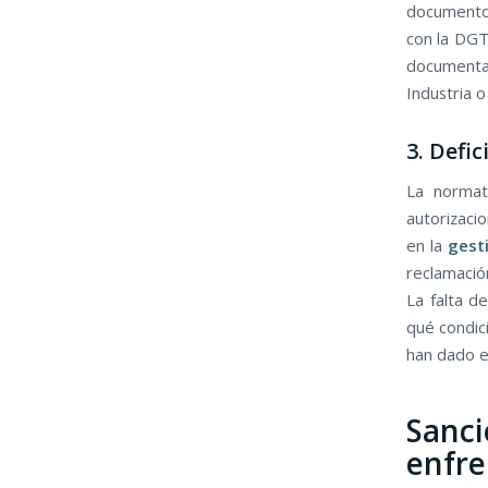
documento 
con la DGT
documenta
Industria o
3. Defi
La normat
autorizaci
en la
gest
reclamació
La falta d
qué condic
han dado el
Sanci
enfre