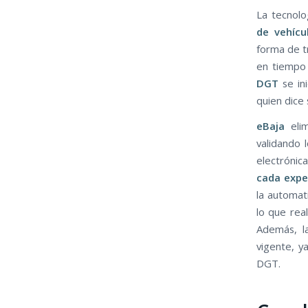
La tecnolo
de vehícu
forma de tr
en tiempo 
DGT
se ini
quien dice 
eBaja
elim
validando 
electrónic
cada expe
la automat
lo que rea
Además, l
vigente, y
DGT.