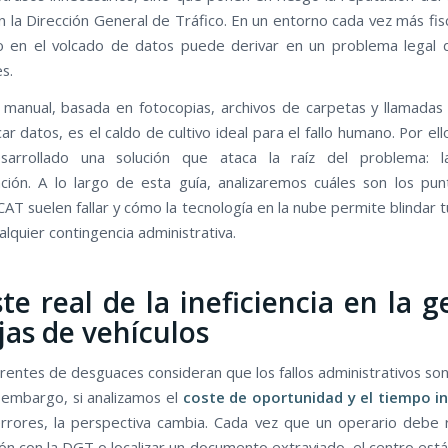
n la Dirección General de Tráfico. En un entorno cada vez más fis
lo en el volcado de datos puede derivar en un problema legal
s.
 manual, basada en fotocopias, archivos de carpetas y llamadas 
car datos, es el caldo de cultivo ideal para el fallo humano. Por el
arrollado una solución que ataca la raíz del problema: l
ción. A lo largo de esta guía, analizaremos cuáles son los punt
AT suelen fallar y cómo la tecnología en la nube permite blindar 
alquier contingencia administrativa.
ste real de la ineficiencia en la g
jas de vehículos
entes de desguaces consideran que los fallos administrativos son
n embargo, si analizamos el
coste de oportunidad y el tiempo i
rrores, la perspectiva cambia. Cada vez que un operario debe 
ón con la DGT o localizar un documento extraviado, el centro est