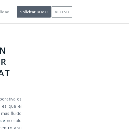
lidad
Solicitar DEMO
ACCESO
EN
AR
AT
perativa es
d es que el
 más fluido
ace
no solo
centro y su