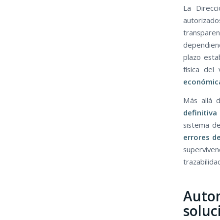
La Direcc
autorizado
transparen
dependiend
plazo esta
física del
económica
Más allá 
definitiv
sistema de 
errores d
superviven
trazabilid
Autom
soluc