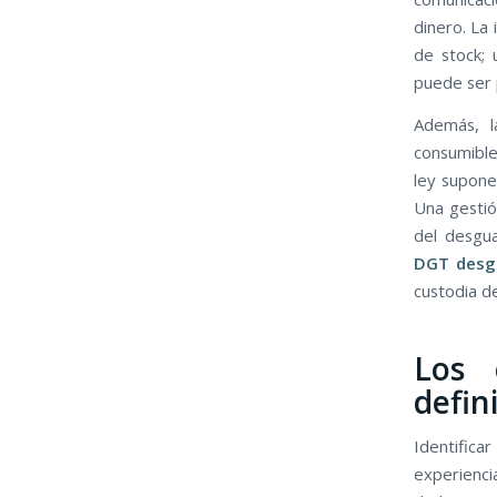
dinero. La 
de stock; 
puede ser 
Además, 
consumible
ley supone
Una gestión
del desgua
DGT desg
custodia de
Los 
defin
Identifica
experienci