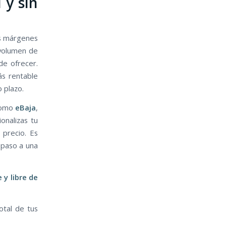
 y sin
os márgenes
 volumen de
de ofrecer.
ás rentable
 plazo.
como
eBaja
,
ionalizas tu
 precio. Es
 paso a una
 y libre de
otal de tus