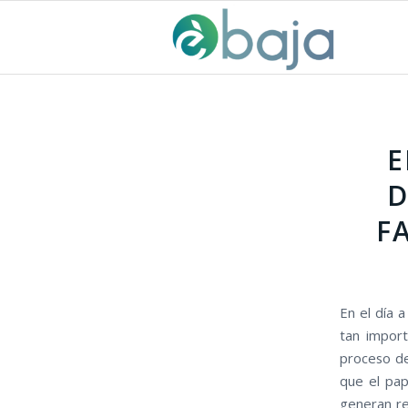
E
D
F
En el día 
tan import
proceso de
que el pa
generan re