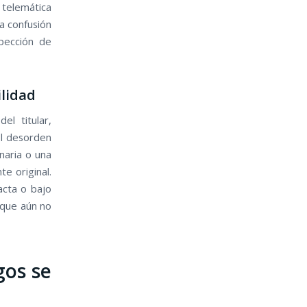
 telemática
a confusión
pección de
ilidad
l titular,
El desorden
naria o una
e original.
acta o bajo
 que aún no
gos se