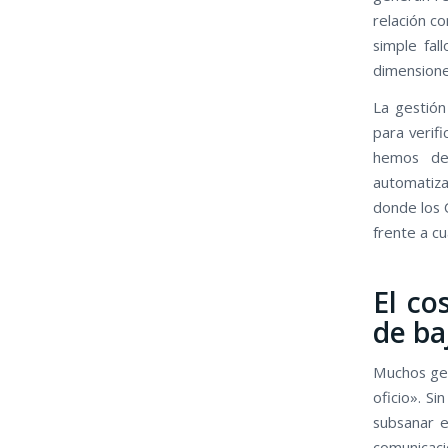
relación co
simple fal
dimensione
La gestión
para verifi
hemos des
automatiza
donde los C
frente a cu
El co
de ba
Muchos ger
oficio». Si
subsanar e
comunicaci