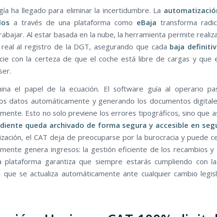
gía ha llegado para eliminar la incertidumbre. La
automatizació
los
a través de una plataforma como
eBaja
transforma radic
abajar. Al estar basada en la nube, la herramienta permite realiz
real al registro de la DGT, asegurando que cada
baja definiti
cie con la certeza de que el coche está libre de cargas y que el
ser.
ina el papel de la ecuación. El software guía al operario pa
los datos automáticamente y generando los documentos digital
amente. Esto no solo previene los errores tipográficos, sino que 
diente queda archivado de forma segura y accesible en se
ización, el CAT deja de preocuparse por la burocracia y puede c
lmente genera ingresos: la gestión eficiente de los recambios y el
a plataforma garantiza que siempre estarás cumpliendo con la
a que se actualiza automáticamente ante cualquier cambio legisl