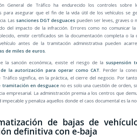
ión General de Tráfico ha endurecido los controles sobre l
s para asegurar que el fin de la vida útil de los vehículos se g
cia. Las
sanciones DGT desguaces
pueden ser leves, graves o 
o del impacto de la infracción. Errores como no comunicar la
blecido, emitir certificados sin la documentación completa o la 
 vehículo antes de la tramitación administrativa pueden acar
s de miles de euros
.
de la sanción económica, existe el riesgo de la
suspensión t
a de la autorización para operar como CAT
. Perder la cone
Tráfico significa, en la práctica, el cierre del negocio. Por tanto
e tramitación en desguace
no es solo una cuestión de orden, s
cia empresarial. La administración premia a los centros que dem
ad impecable y penaliza aquellos donde el caos documental es la n
atización de bajas de vehícul
ión definitiva con e-baja