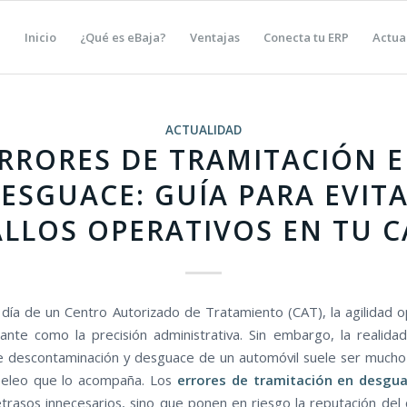
Inicio
¿Qué es eBaja?
Ventajas
Conecta tu ERP
Actua
ACTUALIDAD
RRORES DE TRAMITACIÓN 
ESGUACE: GUÍA PARA EVIT
ALLOS OPERATIVOS EN TU C
a día de un Centro Autorizado de Tratamiento (CAT), la agilidad o
ante como la precisión administrativa. Sin embargo, la realida
 descontaminación y desguace de un automóvil suele ser mucho
peleo que lo acompaña. Los
errores de tramitación en desgu
trasos innecesarios, sino que ponen en riesgo la reputación del 