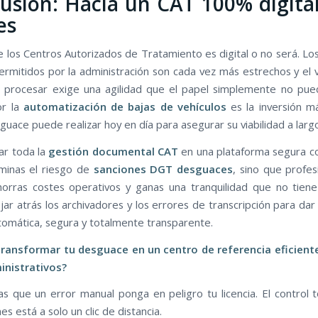
usión: Hacia un CAT 100% digital
es
de los Centros Autorizados de Tratamiento es digital o no será. L
ermitidos por la administración son cada vez más estrechos y el
a procesar exige una agilidad que el papel simplemente no pue
or la
automatización de bajas de vehículos
es la inversión m
uace puede realizar hoy en día para asegurar su viabilidad a largo
zar toda la
gestión documental CAT
en una plataforma segura 
iminas el riesgo de
sanciones DGT desguaces
, sino que profes
ahorras costes operativos y ganas una tranquilidad que no tiene
jar atrás los archivadores y los errores de transcripción para dar
tomática, segura y totalmente transparente.
ransformar tu desguace en un centro de referencia eficiente
inistrativos?
s que un error manual ponga en peligro tu licencia. El control t
es está a solo un clic de distancia.