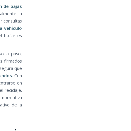
n de bajas
almente la
ar consultas
va vehículo
 titular es
so a paso,
es firmados
asegura que
gundos
. Con
entrarse en
 reciclaje.
 normativa
ativo de la