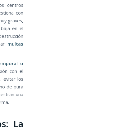
os centros
estiona con
muy graves,
 baja en el
destrucción
rear
multas
emporal o
xión con el
, evitar los
ino de pura
uestran una
orma.
os: La