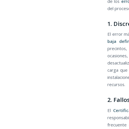
de los
err
del proces
1. Disc
El error má
baja defi
precintos
ocasiones
desactuali
carga que 
instalacio
recursos.
2. Fall
El
Certifi
responsab
frecuente 