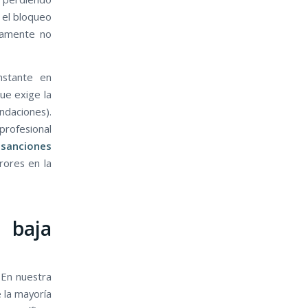
n el bloqueo
ivamente no
nstante en
ue exige la
ndaciones).
 profesional
n
sanciones
rores en la
 baja
 En nuestra
 la mayoría