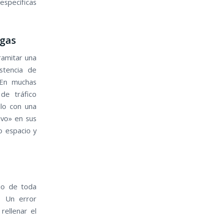
específicas
rgas
Tramitar una
stencia de
 En muchas
de tráfico
ulo con una
ivo» en sus
o espacio y
io de toda
. Un error
rellenar el