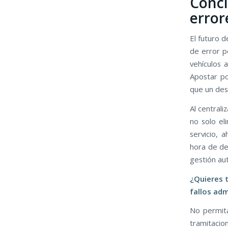
Concl
error
El futuro 
de error p
vehículos 
Apostar p
que un desg
Al centrali
no solo el
servicio, 
hora de de
gestión au
¿Quieres t
fallos adm
No permita
tramitacion