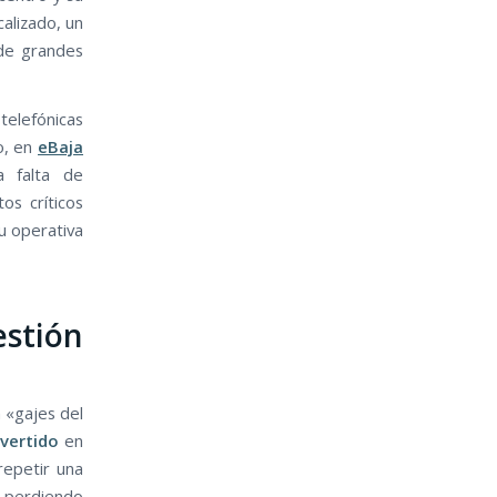
calizado, un
 de grandes
telefónicas
lo, en
eBaja
a falta de
os críticos
tu operativa
estión
 «gajes del
nvertido
en
repetir una
á perdiendo